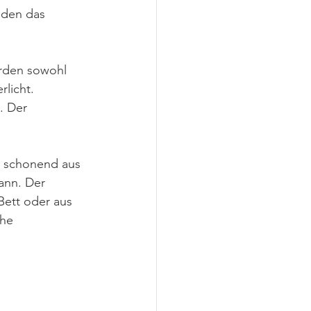
nden das 
urden sowohl 
licht. 
. Der 
n schonend aus 
ann. Der 
Bett oder aus 
he 