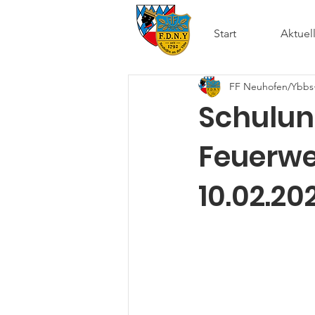
Start
Aktuel
FF Neuhofen/Ybbs
Schulu
Feuerwe
10.02.20