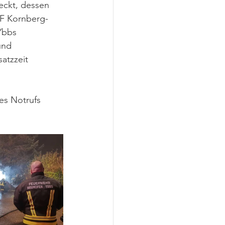
ckt, dessen 
FF Kornberg-
Ybbs 
und 
atzzeit 
es Notrufs 