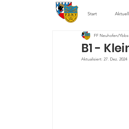
Start
Aktuel
FF Neuhofen/Ybbs
B1 - Kle
Aktualisiert:
27. Dez. 2024